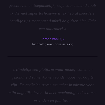
geschreven en toegankelijk, zelfs voor iemand zoals
ik die niet super tech-savvy is. Ik heb al meerdere
handige tips toegepast dankzij de gidsen hier. Echt
een aanrader! »
Jeroen van Dijk
Technologie-enthousiasteling
« Eindelijk een platform waar mode, wonen en
gezondheid samenkomen zonder oppervlakkig te
zijn. De artikelen geven me echte inspiratie voor
mijn dagelijks leven. Ik deel regelmatig stukken met
vrienden en familie. »